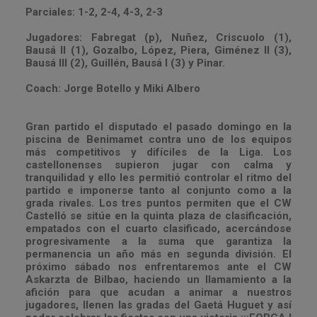
Parciales: 1-2, 2-4, 4-3, 2-3
Jugadores: Fabregat (p), Nuñez, Criscuolo (1),
Bausá II (1), Gozalbo, López, Piera, Giménez II (3),
Bausá III (2), Guillén, Bausá I (3) y Pinar.
Coach: Jorge Botello y Miki Albero
Gran partido el disputado el pasado domingo en la
piscina de Benimamet contra uno de los equipos
más competitivos y difíciles de la Liga. Los
castellonenses supieron jugar con calma y
tranquilidad y ello les permitió controlar el ritmo del
partido e imponerse tanto al conjunto como a la
grada rivales. Los tres puntos permiten que el CW
Castelló se sitúe en la quinta plaza de clasificación,
empatados con el cuarto clasificado, acercándose
progresivamente a la suma que garantiza la
permanencia un año más en segunda división. El
próximo sábado nos enfrentaremos ante el CW
Askarzta de Bilbao, haciendo un llamamiento a la
afición para que acudan a animar a nuestros
jugadores, llenen las gradas del Gaetá Huguet y así