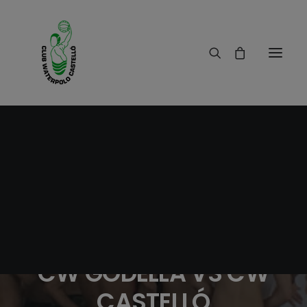
27/02/2018
|
IN
RESULTADOS
|
1 MINUTES
PARTIDO DE SEGUNDA
DIVISIÓN NACIONAL
CW GODELLA VS CW
CASTELLÓ