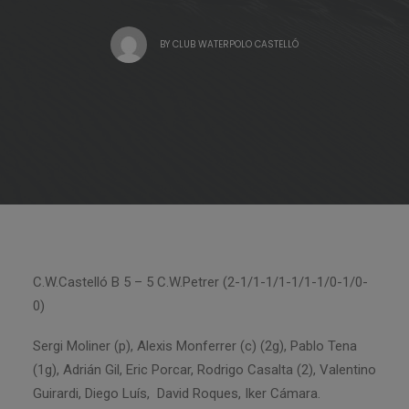
BY
CLUB WATERPOLO CASTELLÓ
C.W.Castelló B 5 – 5 C.W.Petrer (2-1/1-1/1-1/1-1/0-1/0-
0)
Sergi Moliner (p), Alexis Monferrer (c) (2g), Pablo Tena
(1g), Adrián Gil, Eric Porcar, Rodrigo Casalta (2), Valentino
Guirardi, Diego Luís, David Roques, Iker Cámara.