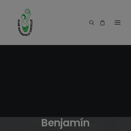
12/11/2018
|
IN
RESULTADOS
|
1 MINUTE
Crónica C.W.Castelló
B - C.W.Petrer
Benjamín