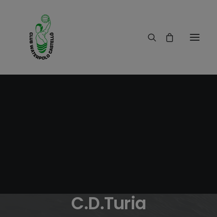
30/01/2009
|
IN
RESULTADOS
|
1 MINUTES
Partido escuela
C.W.Castelló-
C.D.Turia