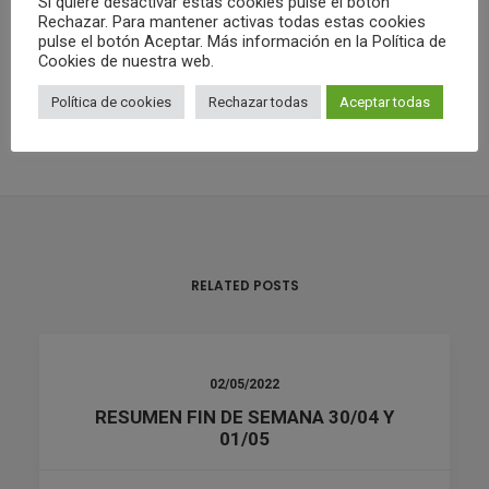
Si quiere desactivar estas cookies pulse el botón
Rechazar. Para mantener activas todas estas cookies
Club Waterpolo Castelló
pulse el botón Aceptar. Más información en la Política de
Cookies de nuestra web.
ALL AUTHOR POSTS
Política de cookies
Rechazar todas
Aceptar todas
RELATED POSTS
02/05/2022
RESUMEN FIN DE SEMANA 30/04 Y
01/05