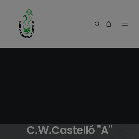
03/02/2010
|
IN
RESULTADOS
|
2 MINUTES
Crónica
C.W.Almàssera-
C.W.Castelló "A"