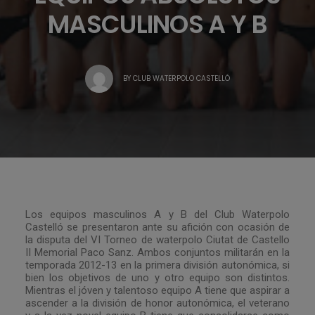
MASCULINOS A Y B
BY
CLUB WATERPOLO CASTELLÓ
Los equipos masculinos A y B del Club Waterpolo
Castelló se presentaron ante su afición con ocasión de
la disputa del VI Torneo de waterpolo Ciutat de Castello
II Memorial Paco Sanz. Ambos conjuntos militarán en la
temporada 2012-13 en la primera división autonómica, si
bien los objetivos de uno y otro equipo son distintos.
Mientras el jóven y talentoso equipo A tiene que aspirar a
ascender a la división de honor autonómica, el veterano