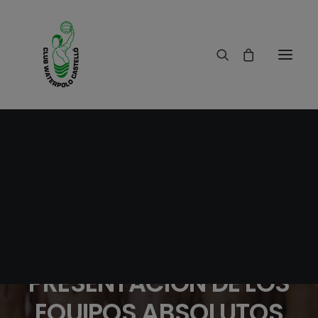
15/10/2012
|
IN
RESULTADOS
|
6 MINUTES
VI TORNEO CIUTAT DE
CASTELLO II MEMORIAL
PACO SANZ
PRESENTACIÓN DE LOS
EQUIPOS ABSOLUTOS