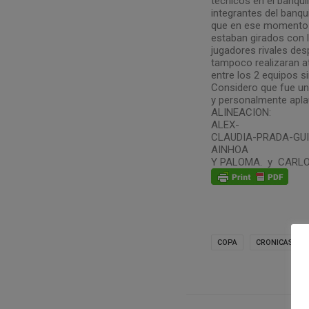
técnicos en el banquil
integrantes del banqu
que en ese momento 
estaban girados con l
jugadores rivales de
tampoco realizaran at
entre los 2 equipos si
Considero que fue u
y personalmente apl
ALINEACION:
ALEX-
CLAUDIA-PRADA-GU
AINHOA
Y PALOMA. y CARLO
COPA
CRONICAS