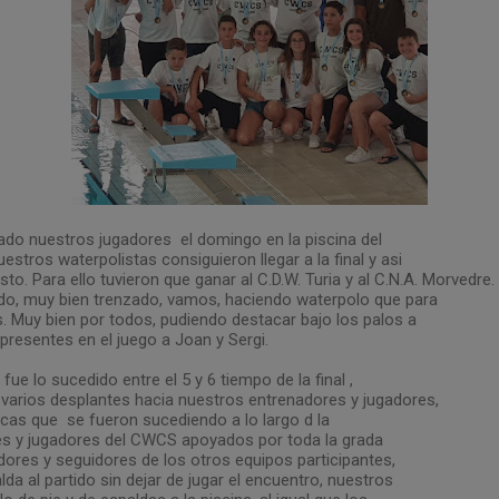
do nuestros jugadores el domingo en la piscina del
stros waterpolistas consiguieron llegar a la final y asi
to. Para ello tuvieron que ganar al C.D.W. Turia y al C.N.A. Morvedre.
ido, muy bien trenzado, vamos, haciendo waterpolo que para
. Muy bien por todos, pudiendo destacar bajo los palos a
ipresentes en el juego a Joan y Sergi.
fue lo sucedido entre el 5 y 6 tiempo de la final ,
 varios desplantes hacia nuestros entrenadores y jugadores,
cas que se fueron sucediendo a lo largo d la
es y jugadores del CWCS apoyados por toda la grada
dores y seguidores de los otros equipos participantes,
lda al partido sin dejar de jugar el encuentro, nuestros