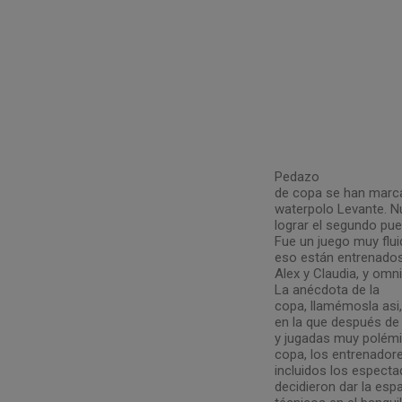
Pedazo
de copa se han marca
waterpolo Levante. Nue
lograr el segundo pues
Fue un juego muy flu
eso están entrenados
Alex y Claudia, y omn
La anécdota de la
copa, llamémosla asi, 
en la que después de
y jugadas muy polémi
copa, los entrenador
incluidos los especta
decidieron dar la espa