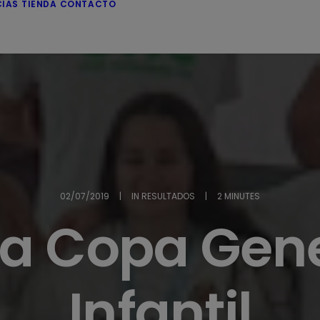
CIAS
TIENDA
CONTACTO
02/07/2019
|
IN
RESULTADOS
|
2 MINUTES
a Copa Gene
Infantil