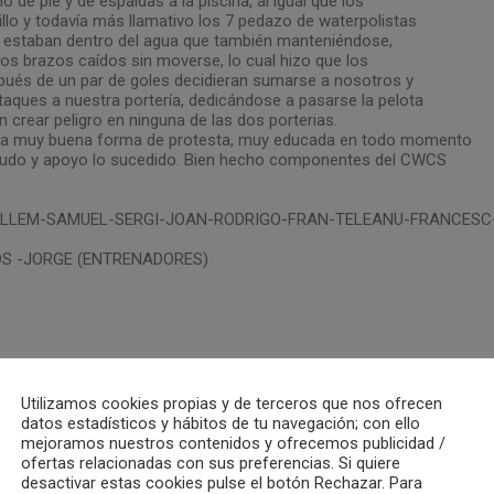
lo de pie y de espaldas a la piscina, al igual que los
illo y todavía más llamativo los 7 pedazo de waterpolistas
estaban dentro del agua que también manteniéndose,
os brazos caídos sin moverse, lo cual hizo que los
spués de un par de goles decidieran sumarse a nosotros y
aques a nuestra portería, dedicándose a pasarse la pelota
n crear peligro en ninguna de las dos porterias.
na muy buena forma de protesta, muy educada en todo momento
audo y apoyo lo sucedido. Bien hecho componentes del CWCS
ILLEM-SAMUEL-SERGI-JOAN-RODRIGO-FRAN-TELEANU-FRANCESC
S -JORGE (ENTRENADORES)
FOTOS
INFANTILES
JORGE GUILLÉN
Utilizamos cookies propias y de terceros que nos ofrecen
datos estadísticos y hábitos de tu navegación; con ello
mejoramos nuestros contenidos y ofrecemos publicidad /
ofertas relacionadas con sus preferencias. Si quiere
desactivar estas cookies pulse el botón Rechazar. Para